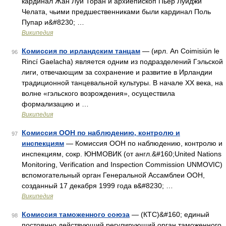
кардинал Жан Луи Торан и архиепископ Пьер Луиджи
Челата, чьими предшественниками были кардинал Поль
Пупар и&#8230; …
Википедия
Комиссия по ирландским танцам
— (ирл. An Coimisiún le
96
Rincí Gaelacha) является одним из подразделений Гэльской
лиги, отвечающим за сохранение и развитие в Ирландии
традиционной танцевальной культуры. В начале XX века, на
волне «гэльского возрождения», осуществила
формализацию и …
Википедия
Комиссия ООН по наблюдению, контролю и
97
инспекциям
— Комиссия ООН по наблюдению, контролю и
инспекциям, сокр. ЮНМОВИК (от англ.&#160;United Nations
Monitoring, Verification and Inspection Commission UNMOVIC)
вспомогательный орган Генеральной Ассамблеи ООН,
созданный 17 декабря 1999 года в&#8230; …
Википедия
Комиссия таможенного союза
— (КТС)&#160; единый
98
постоянно действующий регулирующий орган таможенного